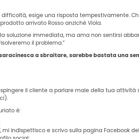
a difficoltà, esige una risposta tempestivamente. Che
rodotto arrivato Rosso anziché Viola.
tta la soluzione immediata, ma ama non sentirsi abb
risolveremo il problema.”
 la saracinesca a sbraitare, sarebbe bastata una se
ingere il cliente a parlare male della tua attività 
i).
riato è:
;
, mi indispettisco e scrivo sulla pagina Facebook del
filo social;