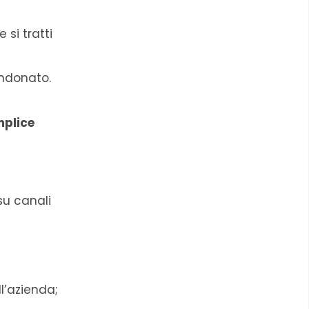
 si tratti
andonato.
mplice
su canali
l’azienda;