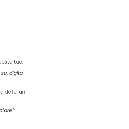
posto tuo.
su, digita
guidate, un
otare?