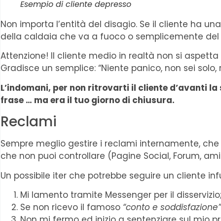
Esempio di cliente depresso
Non importa l’entità del disagio. Se il cliente ha un
della caldaia che va a fuoco o semplicemente del p
Attenzione! Il cliente medio in realtà non si aspe
Gradisce un semplice: “Niente panico, non sei solo, 
L’indomani, per non ritrovarti il cliente d’avanti
frase … ma era il tuo giorno di chiusura.
Reclami
Sempre meglio gestire i reclami internamente, che sp
che non puoi controllare (Pagine Social, Forum, amic
Un possibile iter che potrebbe seguire un cliente infu
Mi lamento tramite Messenger per il disservizio
Se non ricevo il famoso
“conto e soddisfazione”
Non mi fermo ed inizio a sentenziare sul mio pro