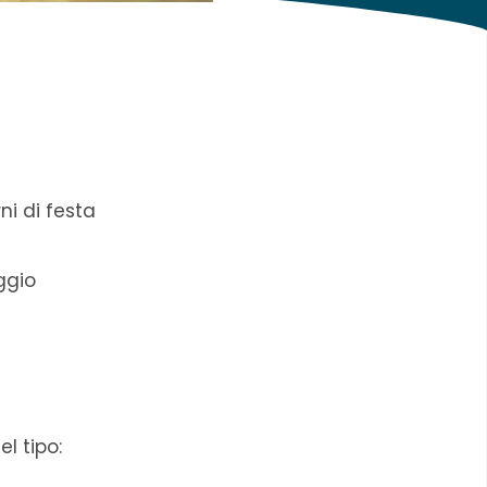
ni di festa
ggio
l tipo: