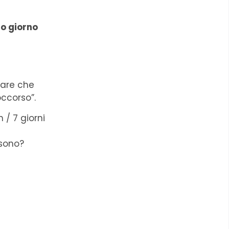
uo giorno
nsare che
ccorso”.
 / 7 giorni
sono?