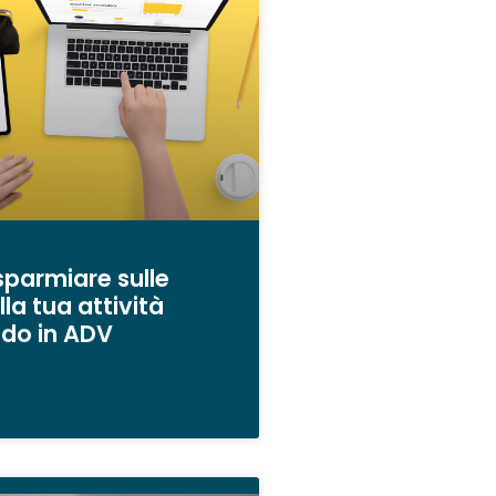
parmiare sulle
la tua attività
ndo in ADV