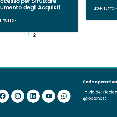
ccesso per Sfruttare
Aumento degli Acquisti
LEGGI TUTTO »
GI TUTTO »
1
2
Sede operativa
📍 Via dei Piccio
@localhost