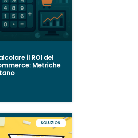
colare il ROI del
ommerce: Metriche
tano
SOLUZIONI