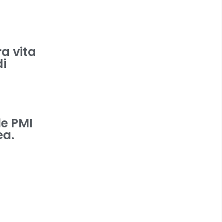
a vita
di
le PMI
ea.