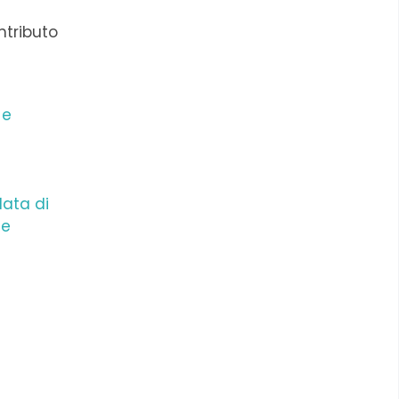
ntributo
 e
data di
te