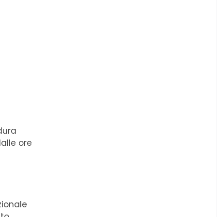
dura
dalle ore
zionale
to.