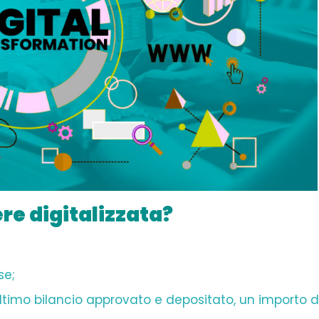
re digitalizzata?
se;
l'ultimo bilancio approvato e depositato, un importo d