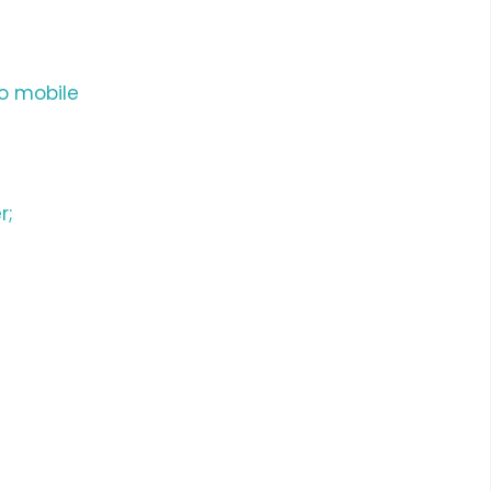
to mobile
r;