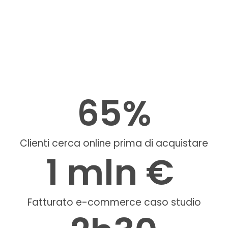
00
00
00
00
Giorni
Ore
Minuti
Secondi
65
%
Clienti cerca online prima di acquistare
1
 mln € 
Fatturato e-commerce caso studio