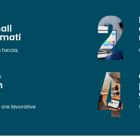
ali
mati
 faccia,
o
m
o
 ore lavorative