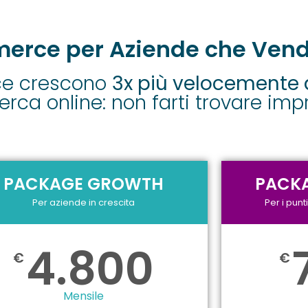
merce per Aziende che Vend
ce crescono
3x più velocemente 
cerca online: non farti trovare imp
PACKAGE GROWTH
PACKA
Per aziende in crescita
Per i punt
4.800
€
€
Mensile