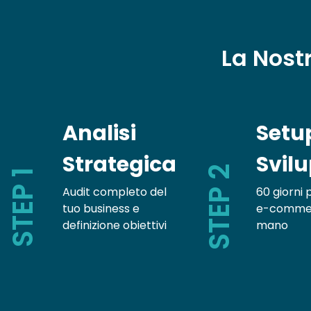
La Nost
Analisi
Setu
Strategica
Svil
STEP 2
STEP 1
Audit completo del
60 giorni p
tuo business e
e-commerc
definizione obiettivi
mano