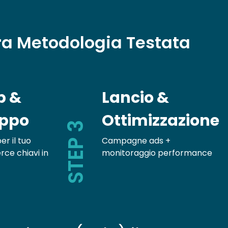
ra Metodologia Testata
p &
Lancio &
uppo
Ottimizzazione
STEP 3
er il tuo
Campagne ads +
e chiavi in
monitoraggio performance