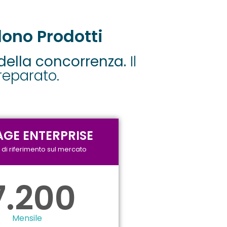
ono Prodotti
della concorrenza.
Il
reparato.
GE ENTERPRISE
i di riferimento sul mercato
7.200
Mensile