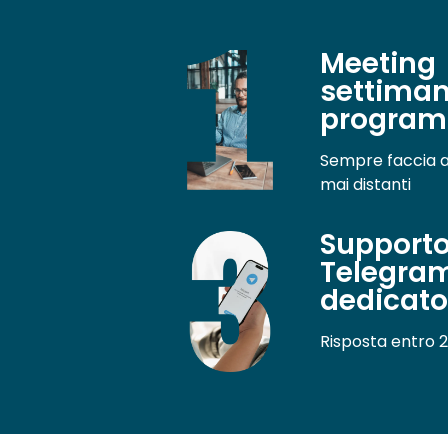
Meeting
settiman
program
Sempre faccia a
mai distanti
Support
Telegra
dedicat
Risposta entro 2