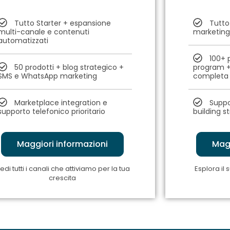
Tutto Starter + espansione
Tutto
multi-canale e contenuti
marketing
automatizzati
100+ 
50 prodotti + blog strategico +
program +
SMS e WhatsApp marketing
completa
Marketplace integration e
Suppor
supporto telefonico prioritario
building s
Maggiori informazioni
Magg
edi tutti i canali che attiviamo per la tua
Esplora il 
crescita