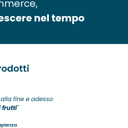
ommerce,
rescere nel tempo
rodotti
 alla fine e adesso
frutti
"
apienza