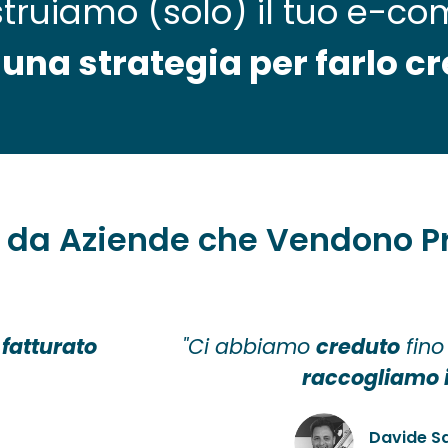
truiamo (solo) il tuo e-c
na strategia per farlo c
li da Aziende che Vendono P
 fatturato
"Ci abbiamo
creduto
fino
raccogliamo i 
Davide S